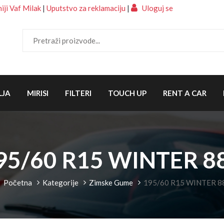
ji Vaf Milak
|
Uputstvo za reklamaciju
|
Uloguj se
LJA
MIRISI
FILTERI
TOUCH UP
RENT A CAR
95/60 R15 WINTER 8
Početna
Kategorije
Zimske Gume
195/60 R15 WINTER 8