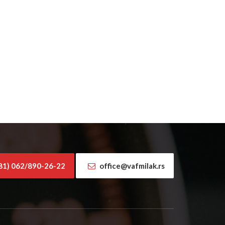
81) 062/890-26-22
office@vafmilak.rs