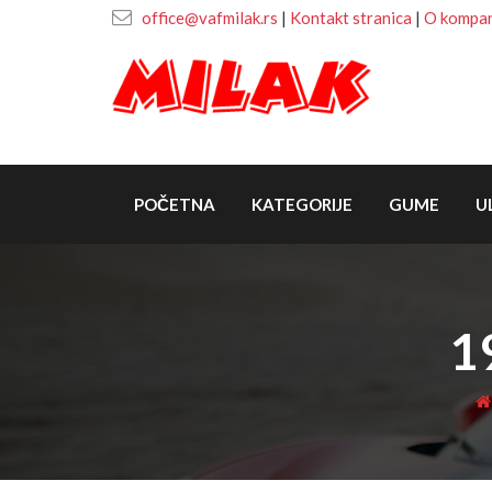
office@vafmilak.rs
|
Kontakt stranica
|
O kompani
POČETNA
KATEGORIJE
GUME
U
1