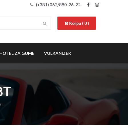
(+381) 062/890-26-22
Korpa ( 0 )
HOTEL ZA GUME
VULKANIZER
8T
8T