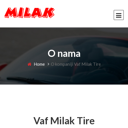
O nama
Home
O kompaniji Vaf Milak Tire
Vaf Milak Tire