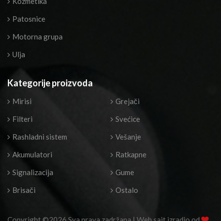
Kozmetika
Patosnice
Motorna grupa
Ulja
Kategorije proizvoda
Mirisi
Grejači
Filteri
Svećice
Rashladni sistem
Vešanje
Akumulatori
Ratkapne
Signalizacija
Gume
Brisači
Ostalo
Copyright ©
2026 Sva prava zadržana | Web sajt izradio od