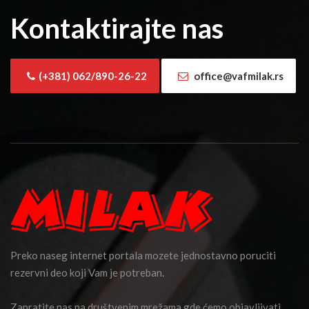
Kontaktirajte nas
(+381) 062/890-26-22
office@vafmilak.rs
Preko naseg internet portala mozete jednostavno poruciti
rezervni deo koji Vam je potreban.
Zapratite nas na društvenim mrežama gde ćemo objavljivati