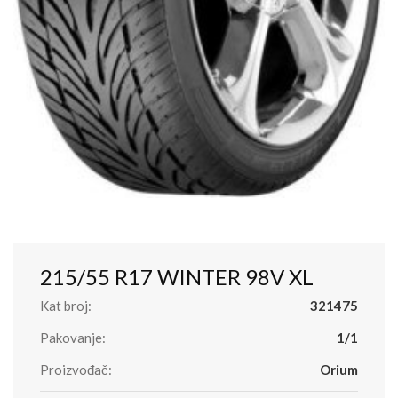
215/55 R17 WINTER 98V XL
Kat broj:
321475
Pakovanje:
1/1
Proizvođač:
Orium