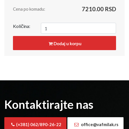
7210.00 RSD
Cena po komadu:
Količina:
Dodaj u korpu
Kontaktirajte nas
(+381) 062/890-26-22
office@vafmilak.rs