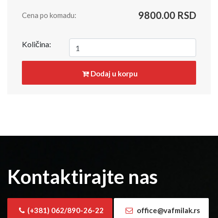
9800.00 RSD
Cena po komadu:
Količina:
Dodaj u korpu
Kontaktirajte nas
(+381) 062/890-26-22
office@vafmilak.rs