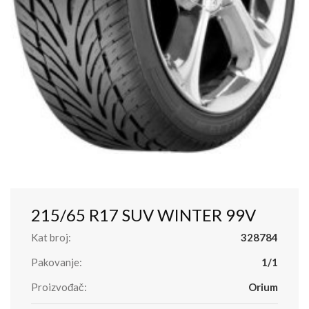
215/65 R17 SUV WINTER 99V
Kat broj:
328784
Pakovanje:
1/1
Proizvođač:
Orium