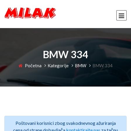
BMW 334
Početna
Kategorije
BMW
BMW 334
Poštovani korisnici zbog svakodnevnog ažuriranja
cena od strane dobavljača
kontaktirajte nas
za tačnu