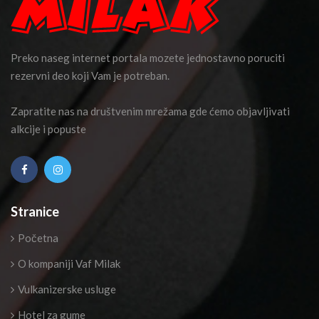
Preko naseg internet portala mozete jednostavno poruciti
rezervni deo koji Vam je potreban.
Zapratite nas na društvenim mrežama gde ćemo objavljivati
alkcije i popuste
Stranice
Početna
O kompaniji Vaf Milak
Vulkanizerske usluge
Hotel za gume