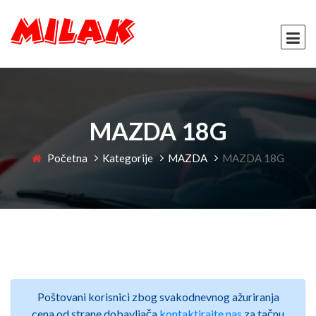
MAZDA 18G
Početna
Kategorije
MAZDA
MAZDA 18G
Poštovani korisnici zbog svakodnevnog ažuriranja
cena od strane dobavljača
kontaktirajte nas
za tačnu