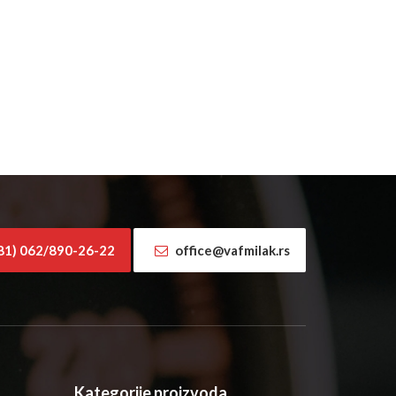
81) 062/890-26-22
office@vafmilak.rs
Kategorije proizvoda