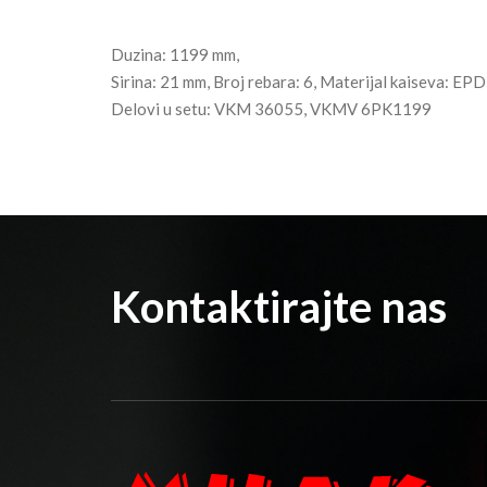
Duzina: 1199 mm,
Sirina: 21 mm, Broj rebara: 6, Materijal kaiseva: EP
Delovi u setu: VKM 36055, VKMV 6PK1199
Kontaktirajte nas