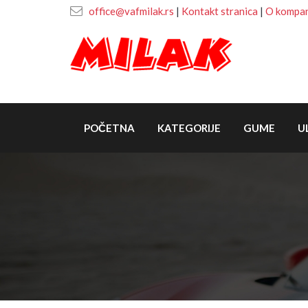
office@vafmilak.rs
|
Kontakt stranica
|
O kompani
POČETNA
KATEGORIJE
GUME
U