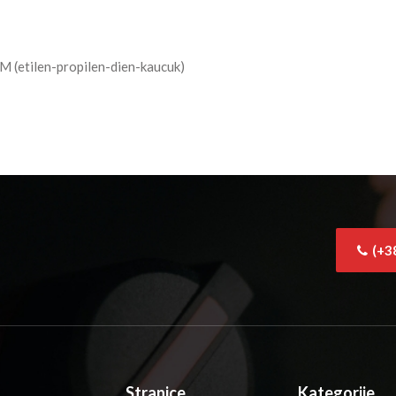
DM (etilen-propilen-dien-kaucuk)
(+3
Stranice
Kategorije