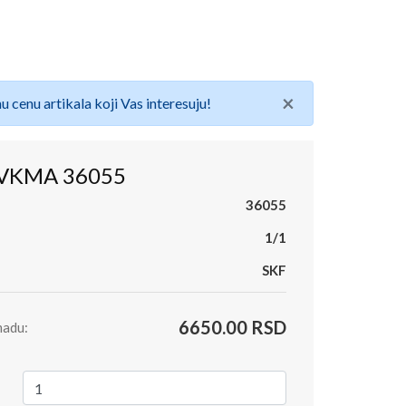
×
u cenu artikala koji Vas interesuju!
 VKMA 36055
36055
1/1
SKF
6650.00 RSD
madu: