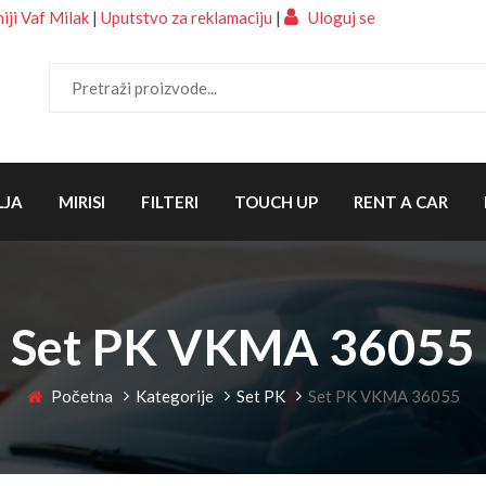
ji Vaf Milak
|
Uputstvo za reklamaciju
|
Uloguj se
LJA
MIRISI
FILTERI
TOUCH UP
RENT A CAR
Set PK VKMA 36055
Početna
Kategorije
Set PK
Set PK VKMA 36055