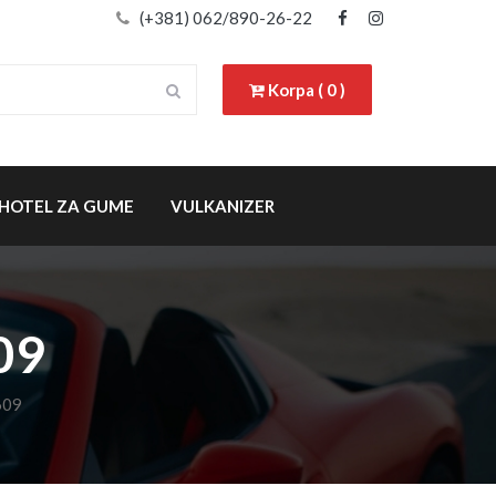
(+381) 062/890-26-22
Korpa ( 0 )
HOTEL ZA GUME
VULKANIZER
09
609