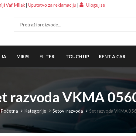
ji Vaf Milak
|
Uputstvo za reklamaciju
|
Uloguj se
LJA
MIRISI
FILTERI
TOUCH UP
RENT A CAR
et razvoda VKMA 056
Početna
Kategorije
Setovi razvoda
Set razvoda VKMA 05