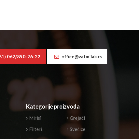
81) 062/890-26-22
office@vafmilak.rs
Kategorije proizvoda
Mirisi
Grejači
Filteri
Svećice