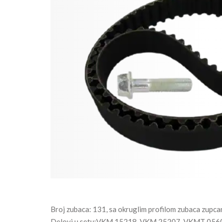
Broj zubaca: 131, sa okruglim profilom zubaca zupcan
Delovi u setu:VKM 15218, VKM 25207, VKMT 056