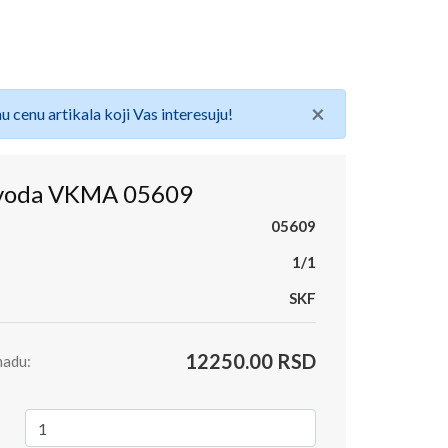
×
u cenu artikala koji Vas interesuju!
zvoda VKMA 05609
05609
1/1
SKF
12250.00 RSD
madu: