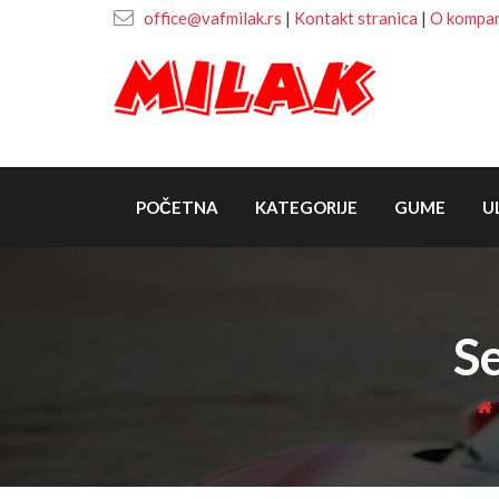
office@vafmilak.rs
|
Kontakt stranica
|
O kompani
POČETNA
KATEGORIJE
GUME
U
S