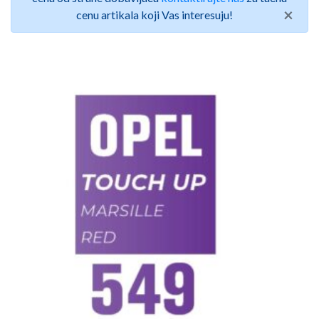
×
cenu artikala koji Vas interesuju!