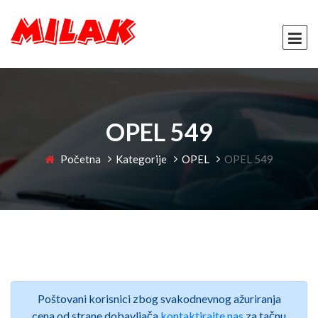
OPEL 549
Početna
Kategorije
OPEL
OPEL 549
Poštovani korisnici zbog svakodnevnog ažuriranja
cena od strane dobavljača
kontaktirajte nas
za tačnu