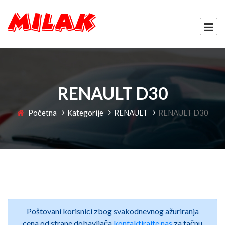
RENAULT D30
Početna
Kategorije
RENAULT
RENAULT D30
Poštovani korisnici zbog svakodnevnog ažuriranja
cena od strane dobavljača
kontaktirajte nas
za tačnu