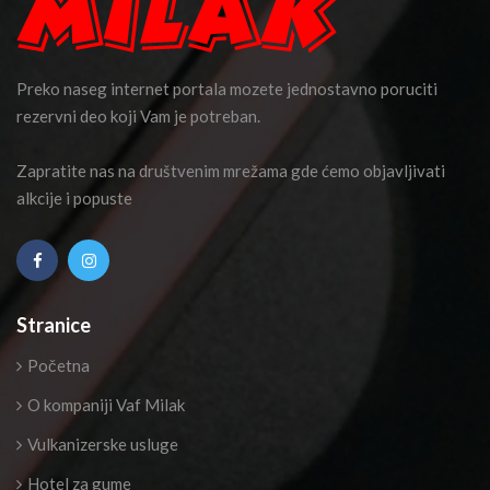
Preko naseg internet portala mozete jednostavno poruciti
rezervni deo koji Vam je potreban.
Zapratite nas na društvenim mrežama gde ćemo objavljivati
alkcije i popuste
Stranice
Početna
O kompaniji Vaf Milak
Vulkanizerske usluge
Hotel za gume