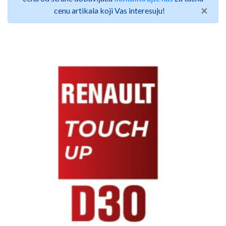
×
cenu artikala koji Vas interesuju!