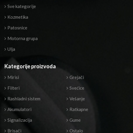
Sve kategorije
Kozmetika
Patosnice
Motorna grupa
Ulja
Kategorije proizvoda
Mirisi
Grejači
Filteri
Svećice
Rashladni sistem
Vešanje
Akumulatori
Ratkapne
Signalizacija
Gume
Brisači
Ostalo