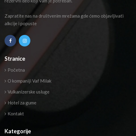
rezervni deo koji Vam je potreban.
Zapratite nas na društvenim mrežama gde ćemo objavljivati
alkcije i popuste
Stranice
Početna
O kompaniji Vaf Milak
Vulkanizerske usluge
Hotel za gume
Kontakt
Kategorije