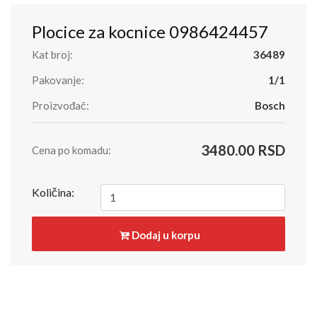
Plocice za kocnice 0986424457
Kat broj:
36489
Pakovanje:
1/1
Proizvođač:
Bosch
3480.00 RSD
Cena po komadu:
Količina:
Dodaj u korpu