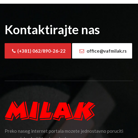
Kontaktirajte nas
(+381) 062/890-26-22
office@vafmilak.rs
Preko naseg internet portala mozete jednostavno poruciti