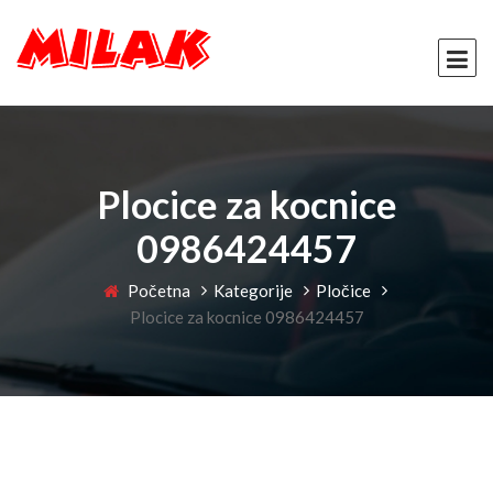
Plocice za kocnice
0986424457
Početna
Kategorije
Pločice
Plocice za kocnice 0986424457