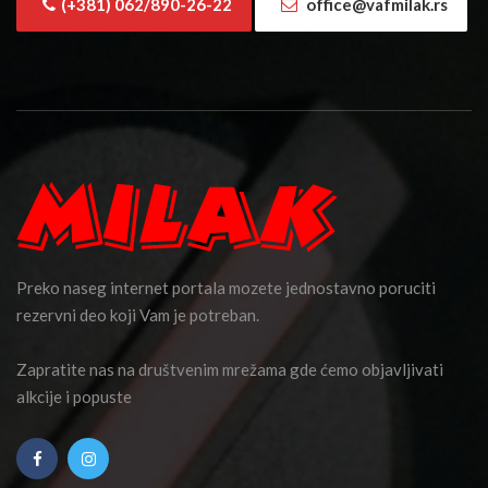
(+381) 062/890-26-22
office@vafmilak.rs
Preko naseg internet portala mozete jednostavno poruciti
rezervni deo koji Vam je potreban.
Zapratite nas na društvenim mrežama gde ćemo objavljivati
alkcije i popuste