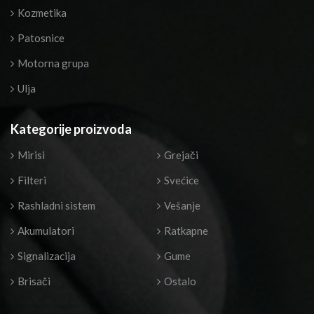
Kozmetika
Patosnice
Motorna grupa
Ulja
Kategorije proizvoda
Mirisi
Grejači
Filteri
Svećice
Rashladni sistem
Vešanje
Akumulatori
Ratkapne
Signalizacija
Gume
Brisači
Ostalo