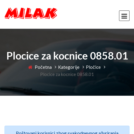
Plocice za kocnice 0858.01
Početna
Kategorije
Pločice
Plocice za kocnice 0858.01
Poštovani korisnici zbog svakodnevnog ažuriranja