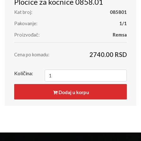
Plocice za kocnice 0858.01
Kat broj:
085801
Pakovanje:
1/1
Proizvođač:
Remsa
2740.00 RSD
Cena po komadu:
Količina:
Dodaj u korpu