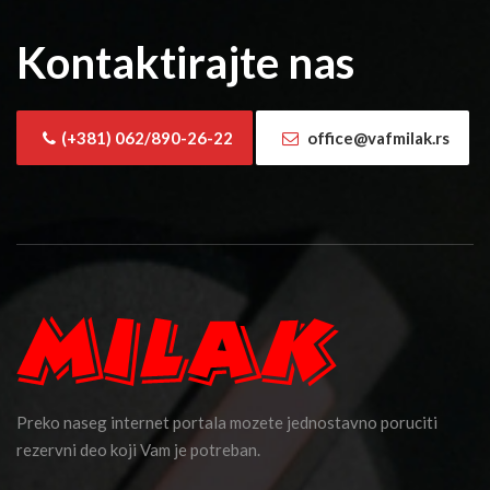
Kontaktirajte nas
(+381) 062/890-26-22
office@vafmilak.rs
Preko naseg internet portala mozete jednostavno poruciti
rezervni deo koji Vam je potreban.