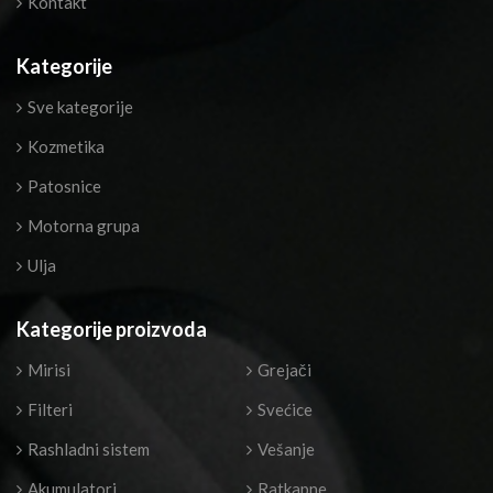
Kontakt
Kategorije
Sve kategorije
Kozmetika
Patosnice
Motorna grupa
Ulja
Kategorije proizvoda
Mirisi
Grejači
Filteri
Svećice
Rashladni sistem
Vešanje
Akumulatori
Ratkapne