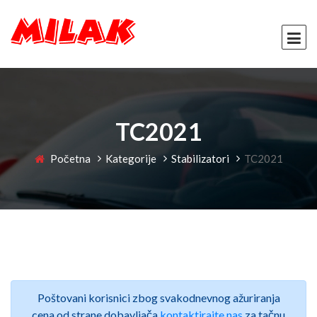
TC2021
Početna
Kategorije
Stabilizatori
TC2021
Poštovani korisnici zbog svakodnevnog ažuriranja
cena od strane dobavljača
kontaktirajte nas
za tačnu