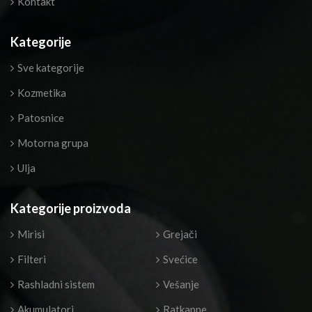
Kontakt
Kategorije
Sve kategorije
Kozmetika
Patosnice
Motorna grupa
Ulja
Kategorije proizvoda
Mirisi
Grejači
Filteri
Svećice
Rashladni sistem
Vešanje
Akumulatori
Ratkapne