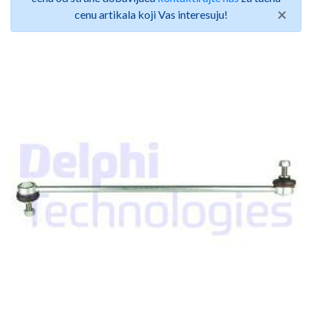
×
cenu artikala koji Vas interesuju!