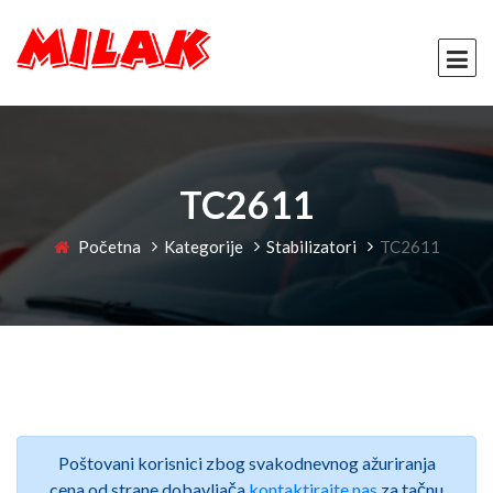
TC2611
Početna
Kategorije
Stabilizatori
TC2611
Poštovani korisnici zbog svakodnevnog ažuriranja
cena od strane dobavljača
kontaktirajte nas
za tačnu