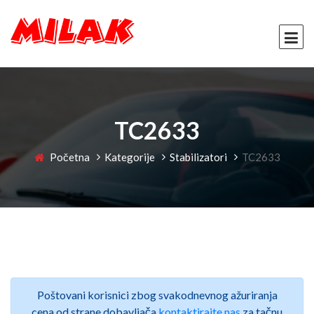
TC2633
Početna
Kategorije
Stabilizatori
TC2633
Poštovani korisnici zbog svakodnevnog ažuriranja
cena od strane dobavljača
kontaktirajte nas
za tačnu