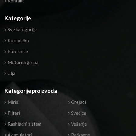
Kontakt
Kategorije
Sve kategorije
Kozmetika
Patosnice
Motorna grupa
Ulja
Kategorije proizvoda
Mirisi
Grejači
Filteri
Svećice
Rashladni sistem
Vešanje
Akumulatori
Ratkapne