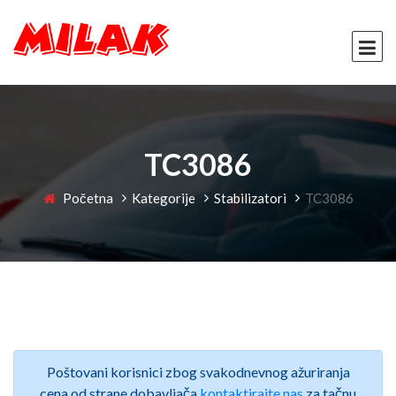
TC3086
Početna
Kategorije
Stabilizatori
TC3086
Poštovani korisnici zbog svakodnevnog ažuriranja
cena od strane dobavljača
kontaktirajte nas
za tačnu