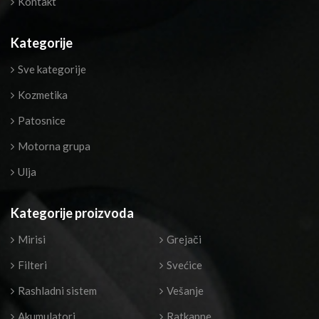
Kontakt
Kategorije
Sve kategorije
Kozmetika
Patosnice
Motorna grupa
Ulja
Kategorije proizvoda
Mirisi
Grejači
Filteri
Svećice
Rashladni sistem
Vešanje
Akumulatori
Ratkapne