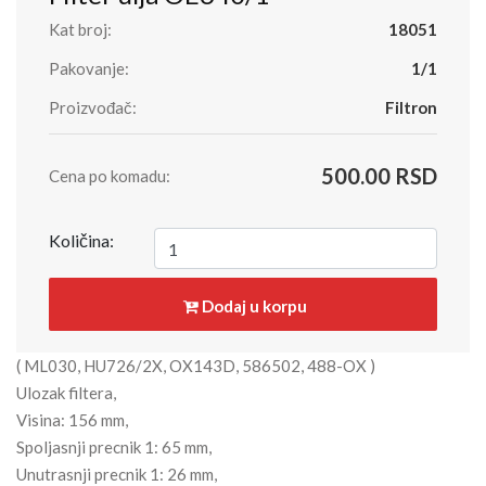
Kat broj:
18051
Pakovanje:
1/1
Proizvođač:
Filtron
500.00 RSD
Cena po komadu:
Količina:
Dodaj u korpu
( ML030, HU726/2X, OX143D, 586502, 488-OX )
Ulozak filtera,
Visina: 156 mm,
Spoljasnji precnik 1: 65 mm,
Unutrasnji precnik 1: 26 mm,