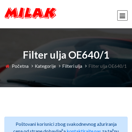
Filter ulja OE640/1
Početna
Kategorije
Filteri ulja
Filter ulja OE640/1
Poštovani korisnici zbog svakodnevnog ažuriranja
cena od strane dobavljača
kontaktirajte nas
za tačnu