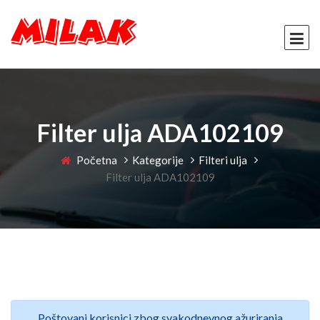
Filter ulja ADA102109
Početna
Kategorije
Filteri ulja
Filter ulja ADA102109
Poštovani korisnici zbog svakodnevnog ažuriranja