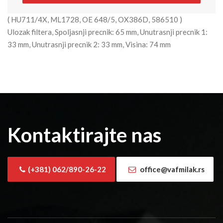
( HU711/4X, ML1728, OE 648/5, OX386D, 586510 )
Ulozak filtera, Spoljasnji precnik: 65 mm, Unutrasnji precnik 1:
33 mm, Unutrasnji precnik 2: 33 mm, Visina: 74 mm
Kontaktirajte nas
(+381) 062/890-26-22
office@vafmilak.rs