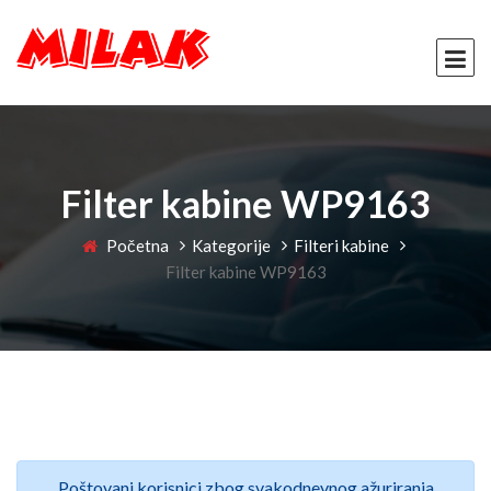
Filter kabine WP9163
Početna
Kategorije
Filteri kabine
Filter kabine WP9163
Poštovani korisnici zbog svakodnevnog ažuriranja