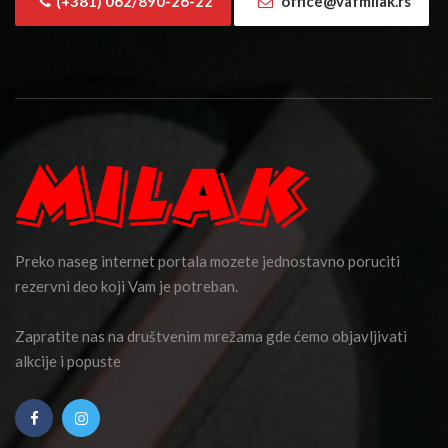
(+381) 062/890-26-22
office@vafmilak.rs
Preko naseg internet portala mozete jednostavno poruciti
rezervni deo koji Vam je potreban.
Zapratite nas na društvenim mrežama gde ćemo objavljivati
alkcije i popuste