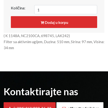
Količina:
Dodaj u korpu
( K 1148A, NC2100CA, 698745, LAK242)
Filter sa aktivnim ugljem, Duzina: 510 mm, Sirina: 97 mm, Visina:
34 mm
Kontaktirajte nas