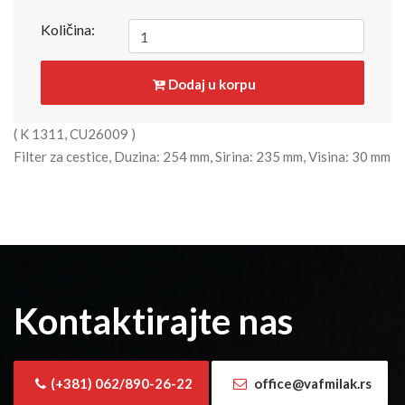
Količina:
Dodaj u korpu
( K 1311, CU26009 )
Filter za cestice, Duzina: 254 mm, Sirina: 235 mm, Visina: 30 mm
Kontaktirajte nas
(+381) 062/890-26-22
office@vafmilak.rs