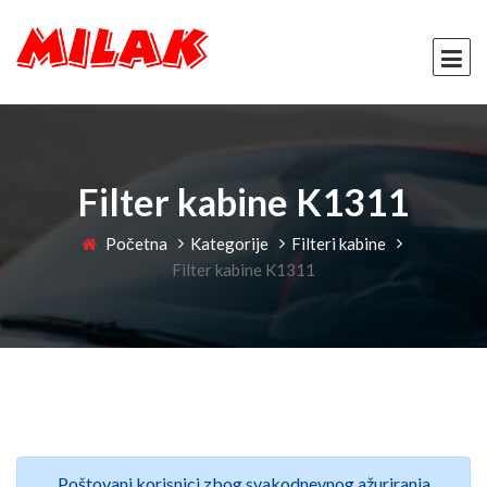
Filter kabine K1311
Početna
Kategorije
Filteri kabine
Filter kabine K1311
Poštovani korisnici zbog svakodnevnog ažuriranja