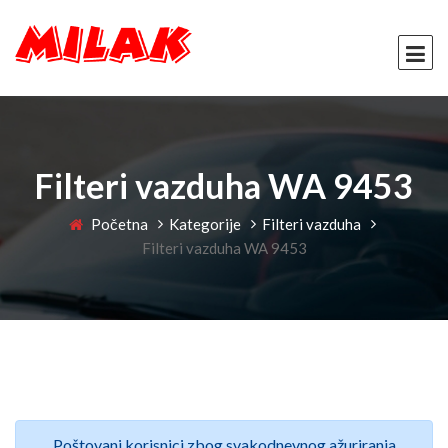
Filteri vazduha WA 9453
Početna
Kategorije
Filteri vazduha
Filteri vazduha WA 9453
Poštovani korisnici zbog svakodnevnog ažuriranja