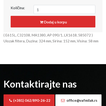
Količina:
Dodaj u korpu
( E615L, C32108, MA1380, AP 090/1, LX1618, 585072 )
Ulozak filtera, Duzina: 324 mm, Sirina: 152 mm, Visina: 58 mm
Kontaktirajte nas
(+381) 062/890-26-22
office@vafmilak.rs