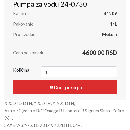
Pumpa za vodu 24-0730
Kat broj:
41209
Pakovanje:
1/1
Proizvođač:
Metelli
4600.00 RSD
Cena po komadu:
Količina:
Dodaj u korpu
X20DTL/DTH, Y20DTH, X-Y22DTH,
Astra >G,Vectra B/C,Omega B,Frontera B,Signum,Sintra,Zafira,
96- .
SAAB 9-3/9-5, D223 L4V,Y22DTH, 04- .