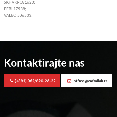
SKF VKPC81623;
FEBI 17938;
VALEO 506533;
Kontaktirajte nas
(+381) 062/890-26-22
office@vafmilak.rs