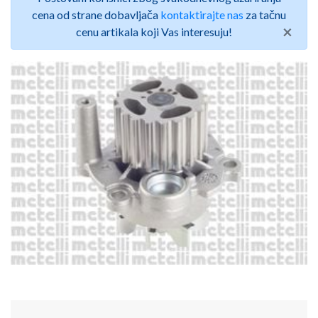
cena od strane dobavljača
kontaktirajte nas
za tačnu
×
cenu artikala koji Vas interesuju!