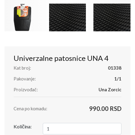
Univerzalne patosnice UNA 4
Kat broj:
01338
Pakovanje:
1/1
Proizvođač:
Una Zorcic
990.00 RSD
Cena po komadu:
Količina: