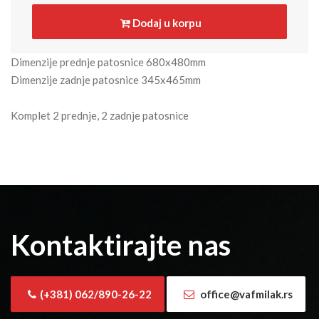
Dodaj u korpu
Dimenzije prednje patosnice 680x480mm
Dimenzije zadnje patosnice 345x465mm
Komplet 2 prednje, 2 zadnje patosnice
Kontaktirajte nas
(+381) 062/890-26-22
office@vafmilak.rs