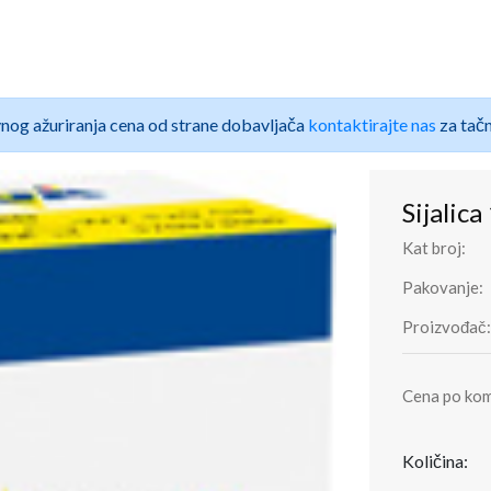
nog ažuriranja cena od strane dobavljača
kontaktirajte nas
za tačn
Sijalic
Kat broj:
Pakovanje:
Proizvođač:
Cena po ko
Količina: