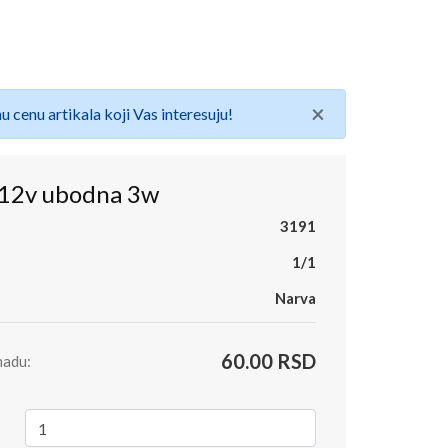
×
u cenu artikala koji Vas interesuju!
a 12v ubodna 3w
3191
1/1
Narva
60.00 RSD
madu: