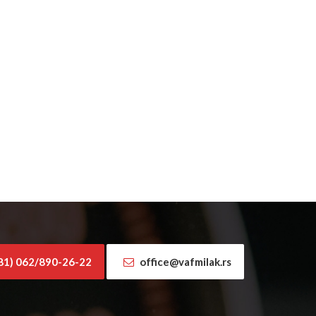
81) 062/890-26-22
office@vafmilak.rs