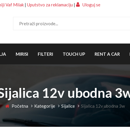
ji Vaf Milak
|
Uputstvo za reklamaciju
|
Uloguj se
LJA
MIRISI
FILTERI
TOUCH UP
RENT A CAR
Sijalica 12v ubodna 3
Početna
Kategorije
Sijalice
Sijalica 12v ubodna 3w