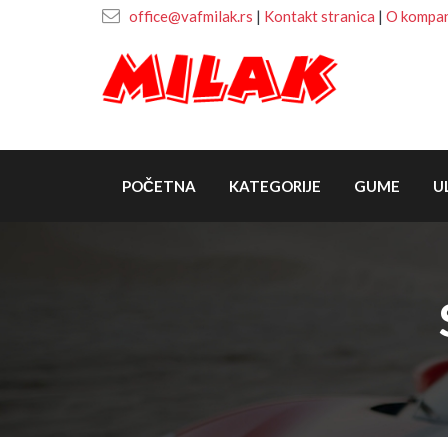
office@vafmilak.rs
|
Kontakt stranica
|
O kompani
POČETNA
KATEGORIJE
GUME
U