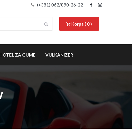
(+381) 062/890-26-22
Korpa ( 0 )
HOTEL ZA GUME
VULKANIZER
w