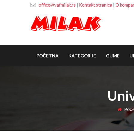
office@vafmilak.rs
|
Kontakt stranica
|
O kompani
POČETNA
KATEGORIJE
GUME
U
Uni
Poče