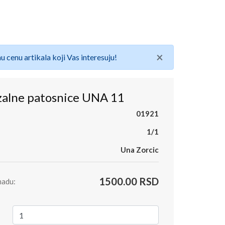
×
u cenu artikala koji Vas interesuju!
zalne patosnice UNA 11
01921
1/1
Una Zorcic
1500.00 RSD
madu: