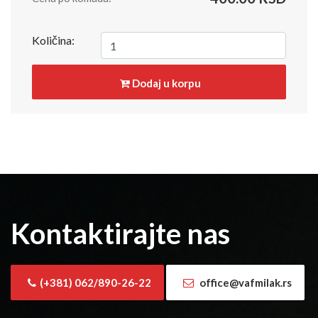
Količina:
Dodaj u korpu
Kontaktirajte nas
(+381) 062/890-26-22
office@vafmilak.rs