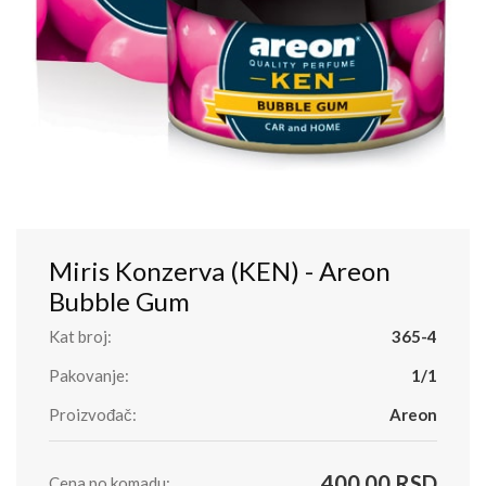
Miris Konzerva (KEN) - Areon
Bubble Gum
Kat broj:
365-4
Pakovanje:
1/1
Proizvođač:
Areon
400.00 RSD
Cena po komadu: