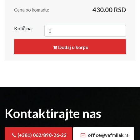
430.00 RSD
Cena po komadu:
Količina:
Dodaj u korpu
Kontaktirajte nas
(+381) 062/890-26-22
office@vafmilak.rs