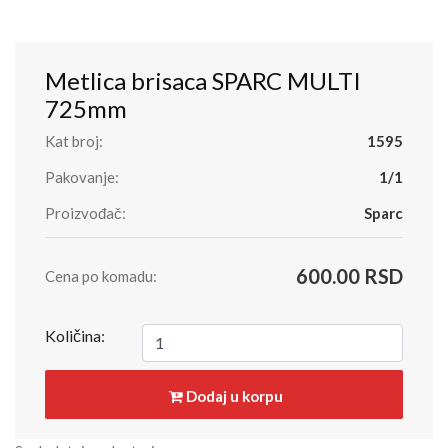
Metlica brisaca SPARC MULTI
725mm
Kat broj:
1595
Pakovanje:
1/1
Proizvođač:
Sparc
600.00 RSD
Cena po komadu:
Količina:
Dodaj u korpu