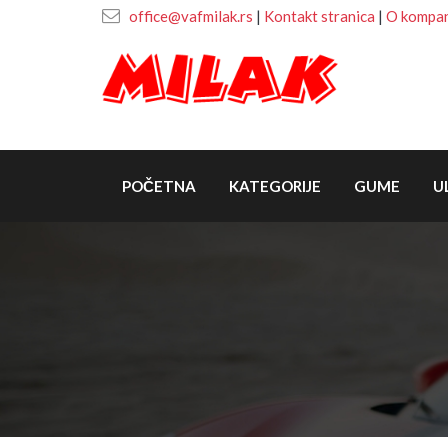
office@vafmilak.rs
|
Kontakt stranica
|
O kompani
POČETNA
KATEGORIJE
GUME
U