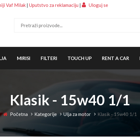
ji Vaf Milak
|
Uputstvo za reklamaciju
|
Uloguj se
LJA
MIRISI
FILTERI
TOUCH UP
RENT A CAR
Klasik - 15w40 1/1
Početna
Kategorije
Ulja za motor
Klasik - 15w40 1/1