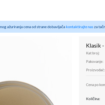
nog ažuriranja cena od strane dobavljača
kontaktirajte nas
za tačn
Klasik 
Kat broj:
Pakovanje:
Proizvođač:
Cena po ko
Količina: