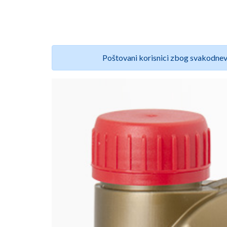
Poštovani korisnici zbog svakodnev