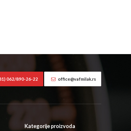
81) 062/890-26-22
office@vafmilak.rs
Kategorije proizvoda