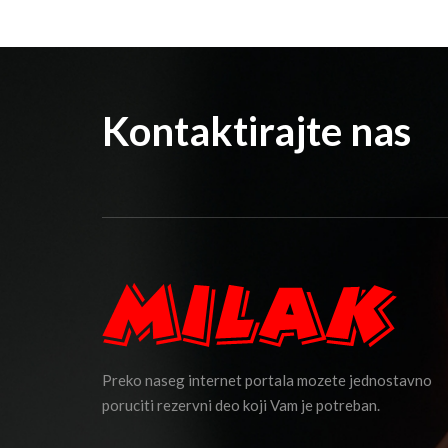
Kontaktirajte nas
Preko naseg internet portala mozete jednostavno
poruciti rezervni deo koji Vam je potreban.