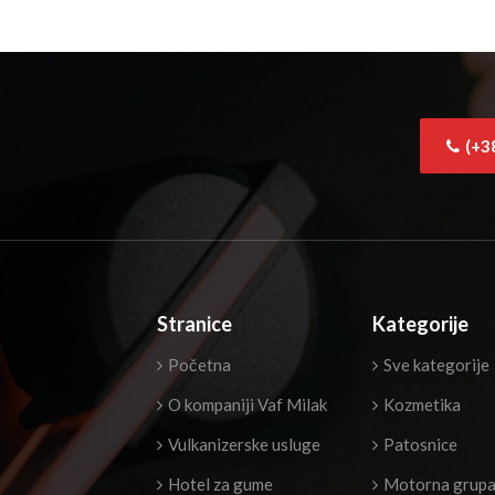
(+3
Stranice
Kategorije
Početna
Sve kategorije
O kompaniji Vaf Milak
Kozmetika
Vulkanizerske usluge
Patosnice
Hotel za gume
Motorna grup