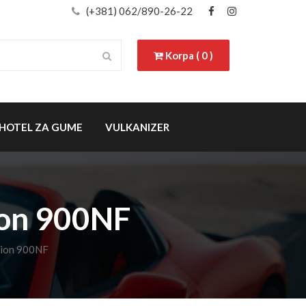
(+381) 062/890-26-22
Korpa ( 0 )
HOTEL ZA GUME
VULKANIZER
ion 900NF
tion 900NF