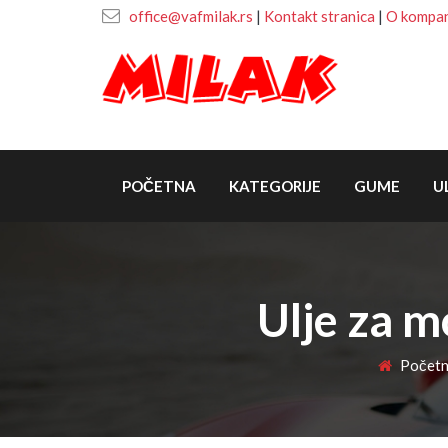
office@vafmilak.rs
|
Kontakt stranica
|
O kompani
POČETNA
KATEGORIJE
GUME
U
Ulje za 
Početn