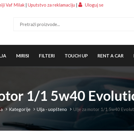
ji Vaf Milak
|
Uputstvo za reklamaciju
|
Uloguj se
LJA
MIRISI
FILTERI
TOUCH UP
RENT A CAR
motor 1/1 5w40 Evolut
a
Kategorije
Ulja - uopšteno
Ulje za motor 1/1 5w40 Evolu