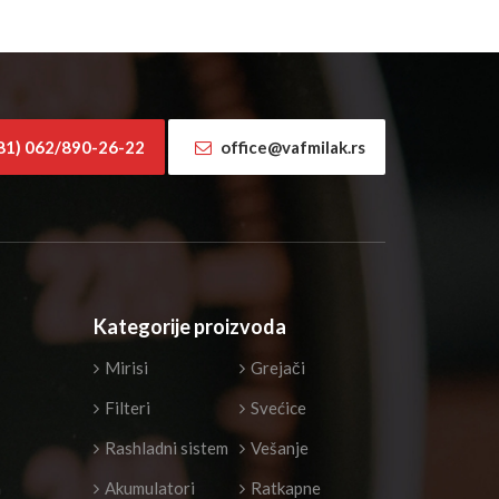
81) 062/890-26-22
office@vafmilak.rs
Kategorije proizvoda
Mirisi
Grejači
Filteri
Svećice
Rashladni sistem
Vešanje
a
Akumulatori
Ratkapne