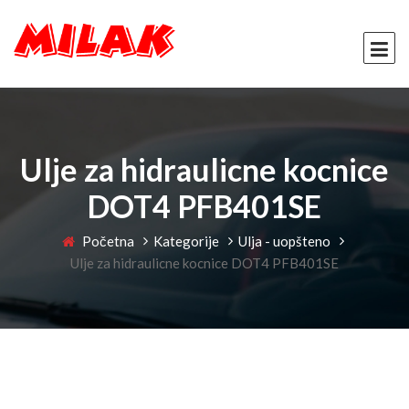
Ulje za hidraulicne kocnice
DOT4 PFB401SE
Početna
Kategorije
Ulja - uopšteno
Ulje za hidraulicne kocnice DOT4 PFB401SE