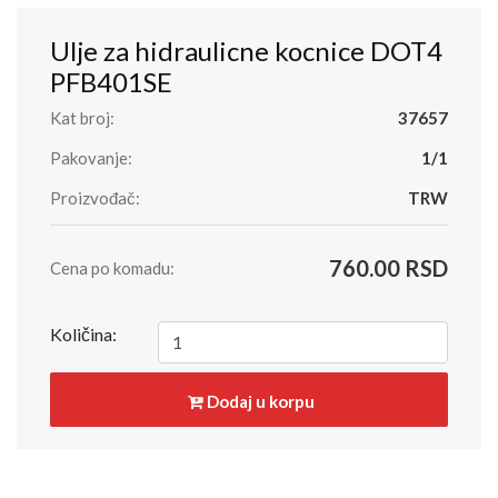
Ulje za hidraulicne kocnice DOT4
PFB401SE
Kat broj:
37657
Pakovanje:
1/1
Proizvođač:
TRW
760.00 RSD
Cena po komadu:
Količina:
Dodaj u korpu