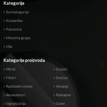
Kategorije
Sve kategorije
Kozmetika
Patosnice
Motorna grupa
Ulja
Kategorije proizvoda
Mirisi
Grejači
Filteri
Svećice
Rashladni sistem
Vešanje
Akumulatori
Ratkapne
Signalizacija
Gume