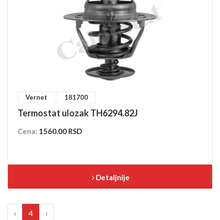
Vernet
181700
Termostat ulozak TH6294.82J
Cena:
1560.00 RSD
Detaljnije
‹
4
›