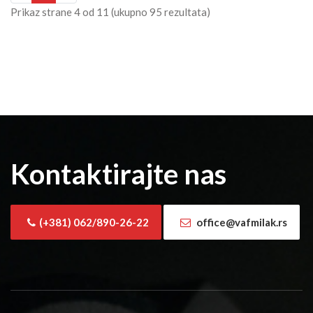
Prikaz strane
4
od
11
(ukupno
95
rezultata)
Kontaktirajte nas
(+381) 062/890-26-22
office@vafmilak.rs