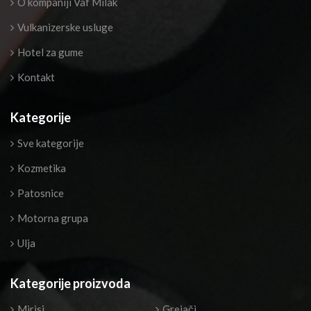
O kompaniji Vaf Milak
Vulkanizerske usluge
Hotel za gume
Kontakt
Kategorije
Sve kategorije
Kozmetika
Patosnice
Motorna grupa
Ulja
Kategorije proizvoda
Mirisi
Grejači