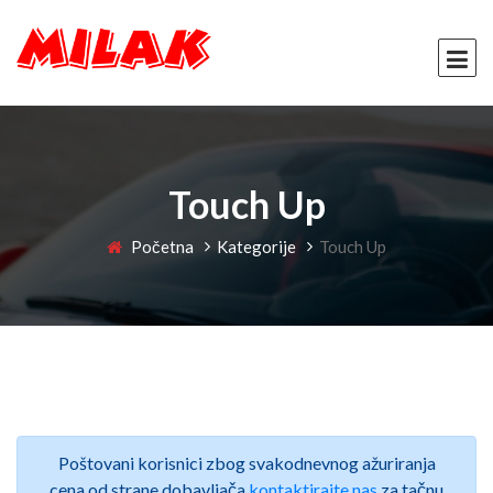
Touch Up
Početna
Kategorije
Touch Up
Poštovani korisnici zbog svakodnevnog ažuriranja
cena od strane dobavljača
kontaktirajte nas
za tačnu