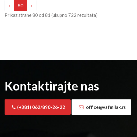
‹
80
›
Prikaz strane
80
od
81
(ukupno
722
rezultata)
Kontaktirajte nas
(+381) 062/890-26-22
office@vafmilak.rs