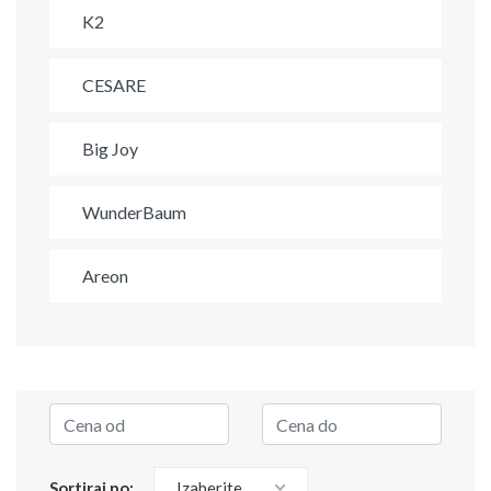
K2
CESARE
Big Joy
WunderBaum
Areon
Sortiraj po:
Izaberite...