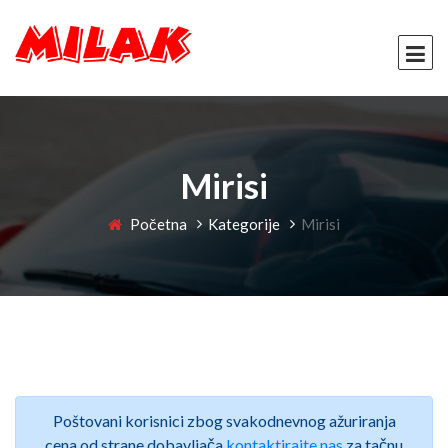
Mirisi
Početna
Kategorije
Mirisi
Poštovani korisnici zbog svakodnevnog ažuriranja
cena od strane dobavljača
kontaktirajte nas
za tačnu