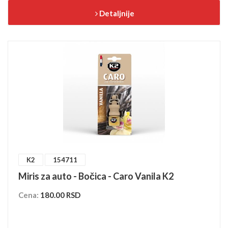
Detaljnije
K2
154711
Miris za auto - Bočica - Caro Vanila K2
Cena:
180.00 RSD