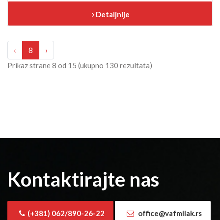
Detaljnije
‹
8
›
Prikaz strane
8
od
15
(ukupno
130
rezultata)
Kontaktirajte nas
(+381) 062/890-26-22
office@vafmilak.rs