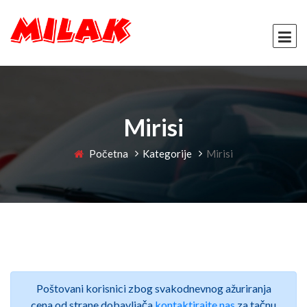
Mirisi
Početna
Kategorije
Mirisi
Poštovani korisnici zbog svakodnevnog ažuriranja
cena od strane dobavljača
kontaktirajte nas
za tačnu