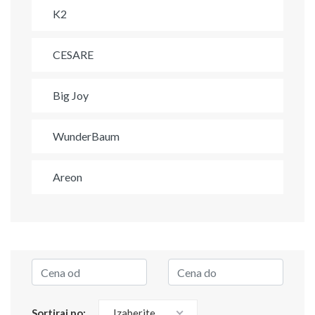
K2
CESARE
Big Joy
WunderBaum
Areon
Sortiraj po:
Izaberite...