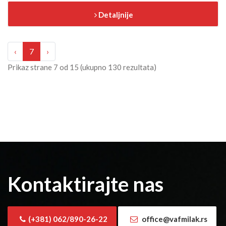
Detaljnije
‹
7
›
Prikaz strane
7
od
15
(ukupno
130
rezultata)
Kontaktirajte nas
(+381) 062/890-26-22
office@vafmilak.rs