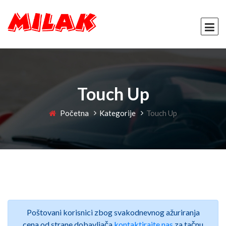
Touch Up
Početna
Kategorije
Touch Up
Poštovani korisnici zbog svakodnevnog ažuriranja
cena od strane dobavljača
kontaktirajte nas
za tačnu