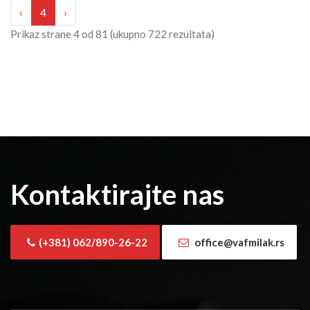
‹
4
›
Prikaz strane
4
od
81
(ukupno
722
rezultata)
Kontaktirajte nas
(+381) 062/890-26-22
office@vafmilak.rs