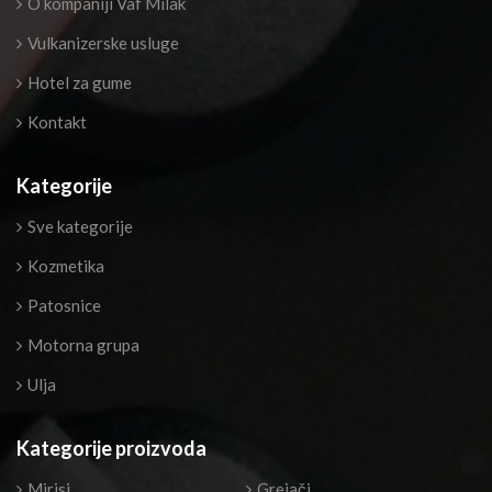
O kompaniji Vaf Milak
Vulkanizerske usluge
Hotel za gume
Kontakt
Kategorije
Sve kategorije
Kozmetika
Patosnice
Motorna grupa
Ulja
Kategorije proizvoda
Mirisi
Grejači