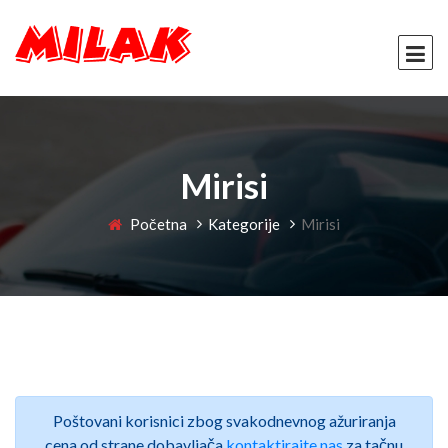
Mirisi
Početna
Kategorije
Mirisi
Poštovani korisnici zbog svakodnevnog ažuriranja
cena od strane dobavljača
kontaktirajte nas
za tačnu