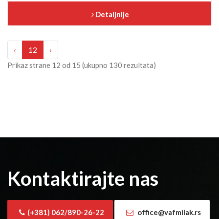
Detaljnije
‹
12
›
Prikaz strane
12
od
15
(ukupno
130
rezultata)
Kontaktirajte nas
(+381) 062/890-26-22
office@vafmilak.rs