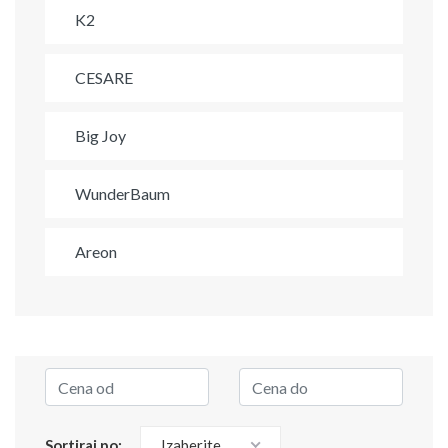
K2
CESARE
Big Joy
WunderBaum
Areon
Sortiraj po:
Izaberite...